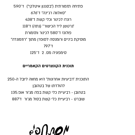
פתיחה תזמורתית (״בסגנון איטלקי״) ד׳590
״סאלווה רג׳ינה״ ד׳676
רונדו לכינור וכלי קשת ד’438
״גרטשן ליד הכישור״ (גתה) ד'118
פולונז ד׳580 לכינור ותזמורת
מוסיקת ביניים ורומנסה לסופרן מתוך "רוזמונדה"
ד׳797
סימפוניה מס. 2 ד׳
125
תוכנית הקונצרטים הקאמריים
התוכנית ״רביעיות אחרונות״ היא מחווה ליובל ה-250
להולדתו של בטהובן:
בטהובן - רביעיית כלי קשת בפה מג׳ור אופ.135
שוברט - רביעיית כלי קשת בסול מג׳ור ד'887