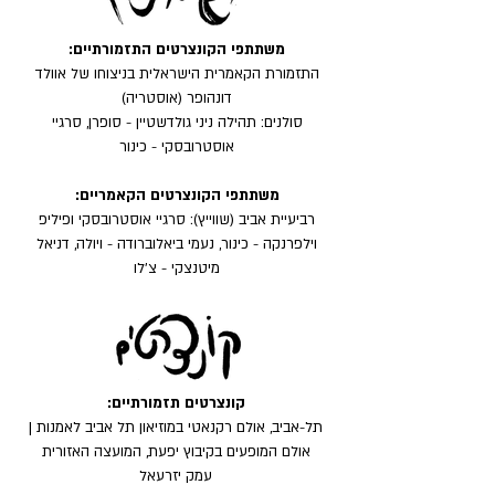
משתתפי הקונצרטים התזמורתיים:
התזמורת הקאמרית הישראלית בניצוחו של אוולד
דונהופר (אוסטריה)
סולנים: תהילה ניני גולדשטיין - סופרן, סרגיי
אוסטרובסקי - כינור
משתתפי הקונצרטים הקאמריים:
רביעיית אביב (שווייץ): סרגיי אוסטרובסקי ופיליפ
וילפרנקה - כינור, נעמי ביאלוברודה - ויולה, דניאל
מיטנצקי - צ׳לו
קונצרטים תזמורתיים:
תל-אביב, אולם רקנאטי במוזיאון תל אביב לאמנות |
אולם המופעים בקיבוץ יפעת, המועצה האזורית
עמק יזרעאל