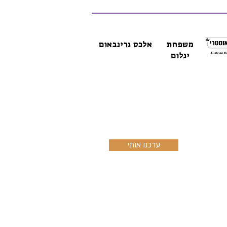
משפחת
אלכס גרינבאום
יגלום
עדכנו אותי
כל בן ארי
איורים:
נעם וינר