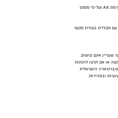
התאמות הנגישות בוצעו על-פי המלצות התקן הישראלי (ת"י 5568) לנגישות תכנים באינטרנט ברמת AA ועל-פי מסמך
 עם מקלדת בעזרת מקשי
שעדיין אינם נגישים.
גשה או אם תרצו להפנות
שוברטיאדה הישראלית
עיות ובמהירות.