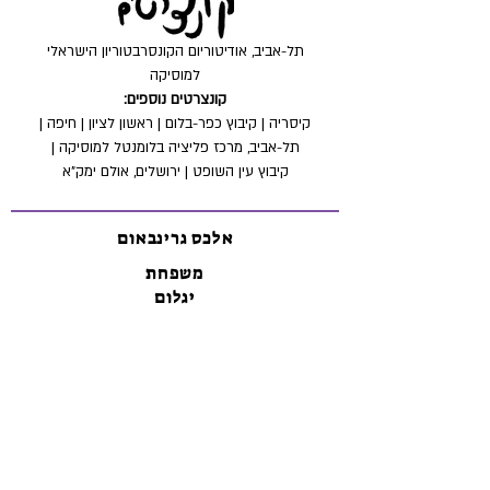
תל-אביב, אודיטוריום הקונסרבטוריון הישראלי
למוסיקה
קונצרטים נוספים:
קיסריה | קיבוץ כפר-בלום | ראשון לציון | חיפה |
תל-אביב, מרכז פליציה בלומנטל למוסיקה |
קיבוץ עין השופט | ירושלים, אולם ימק”א
אלכס גרינבאום
משפחת
יגלום