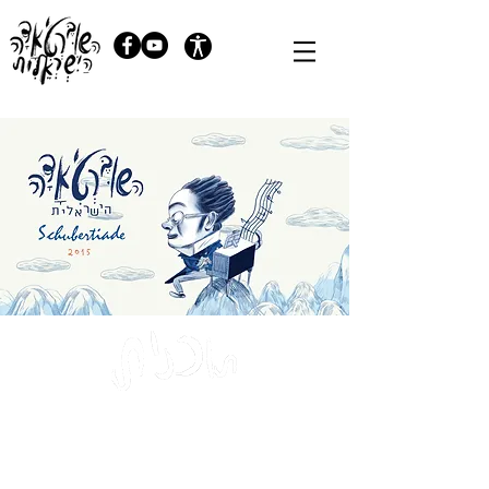
פרנץ שוברט
(1828-1797)
סונטה בלה מז’ור לכינור ופסנתר ד’ 574 (“גרנד-דואו”)
3 קטעים לפסנתר ד’ 946