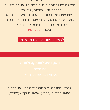
קנאזאווה-אדמוני.
מפגש מורים לפסנתר: היבטים פדגוגיים שימושיים לכל - מן
הספרות לדואו פסנתר (שעה וחצי).
כיתת אמן לצמדי פסנתרנים, ולסולנים - מיצירות שוברט,
שומאן, מוצארט, בטהובן, שטראוס ועוד.
​ הכניסה חופשית.
לרישום (למוסדות בתמיכת עיריית תל אביב-יפו
בלבד)
הקליקו כאן
לצפייה בכיתת אמן עם מר אדמוני
האקדמיה למוסיקה ולמחול
ירושלים
16.1.2025
, יום ה׳, 19:00
שוברט - מחזור השירים "הטוחנת היפה". משתתפים:
סמואל הסלהורן (בריטון), עמיאל בושקביץ (פסנתר)