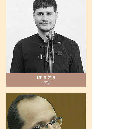
אייל היימן
צ׳לו