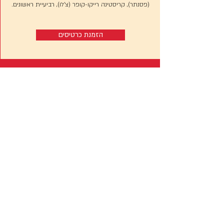
(פסנתר), קריסטינה רייקו-קופר (צ'לו), רביעיית ראשונים.
הזמנת כרטיסים
האוניברסיטה המורמונית
הר הצופים, ירושלים
26.1.2025
, יום א׳, 20:00
שוברט\ליסט - 2 טרנסקריפציות לפסנתר, שוברט -
חמישיית כלי קשת. משתתפים : איתמר פיינברג (פסנתר),
קריסטינה רייקו-קופר (צ'לו), רביעיית ראשונים.
הזמנת כרטיסים