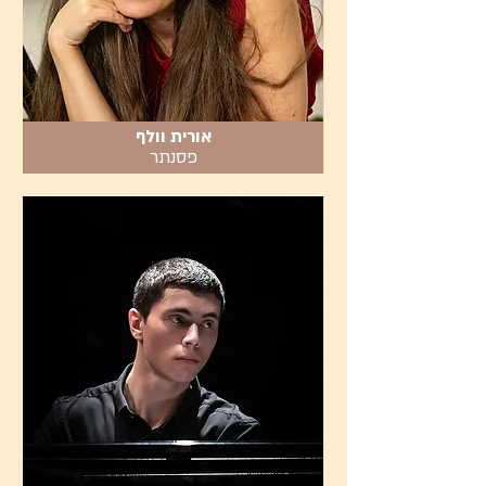
אורית וולף
פסנתר