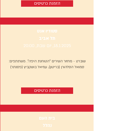
הזמנת כרטיסים
סטודיו אנט
תל אביב
18.1.2025
, יום שבת, 20:00
שוברט - מחזור השירים "הטוחנת היפה". משתתפים:
סמואל הסלהורן (בריטון), עמיאל בושקביץ (פסנתר)
הזמנת כרטיסים
בית העם
נהלל