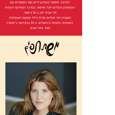
להרכבי פסנתר בארבע ידיים ושני פסנתרים עם
הפסנתרן והפדגוג יובל אדמוני. במרכז המוזיקה העירוני
תל אביב-יפו, ב-14 בינואר.
קונצרט זוכי תחרות שירת הליד מטעם האקדמיה
למוסיקה ולמחול בירושלים. ב-21 בפברואר ב"סטודיו
אנט" בתל אביב.