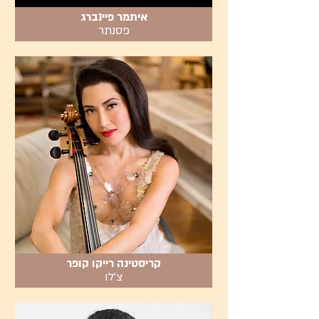
איתמר פיינברג
פסנתר
קריסטינה רייקו קופר
צ׳לו