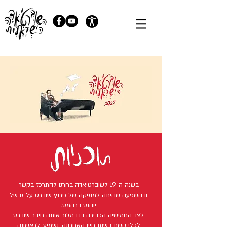
בשנה ה-19 לשוברטיאדה בחרנו להתרכז בקשר
ובהשפעה שהיתה למוזיקה של פרנץ שוברט על זו של
יוהנס ברהמס.
לצד החמישיה הכבירה בדו מז'ור אותה חיבר שוברט
לכלי קשת בשנת חייו האחרונה, נשמיע, לראשונה