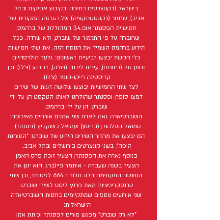
בישראל (בקונצרטים בחיפה, בקיבוץ אפיקים ובתל
אביב), שחזור (רקונסטרוקציה) של הגרסה המקורית של
חמישיית הפסנתר אופ.34 המהוללת של ברהמס,
שחוברה על פי התזמור של שוברט, ולא שרדה. ככל
הידוע ברהמס השמיד את הנוסח הזה. את שתי חמישיות
כלי הקשת יבצעו רביעיית ראשונים: גלעד הילדסהיים
ודותן טל (כינורות), עירית ליבנה (ויולה), רז כהן (צ'לו), וכן
קריסטינה רייקו-קופר (צ'לו).
לצד שתי החמישיות יבוצעו שלושה זוגות של שירים
למצו-סופרן ופסנתר שהולחנו לאותו הטקסט הן על ידי
שוברט, הן על ידי ברהמס.
השוברטיאדה גאה לארח שני אמנים אורחים מאירופה:
סמואל הסלהורן (בריטון) ועמיאל בושקביץ (פסנתר).
הם יבצעו את מחזור השירים הידוע של שוברט: "הטוחנת
היפה", בשני קונצרטים בירושלים ובתל אביב.
בנוסף נארח את הפסנתרן הצעיר זוכה פרס האמן
הצעיר בשנה שעברה - איתמר פיינברג. הוא ינגן את
הסונטה המקסימה בלה מז'ור ד.664 לפסנתר, וכן שתי
טרנסקריפציות מאת פרנץ ליסט לשירי שוברט.
שני אירועים נוספים שמתקיימים בחסות השוברטיאדה
הישראלית:
"לא רק שוברט" מפגש מורים לפסנתר וכיתת אמן