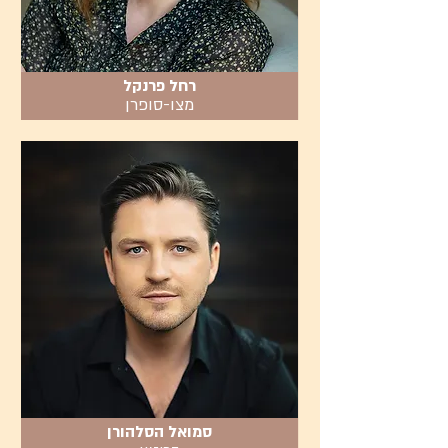
רחל פרנקל
מצו-סופרן
סמואל הסלהורן