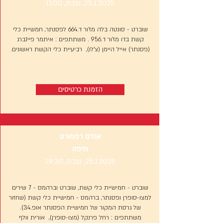
25.1.2025
, שבת, 11:00
שוברט - סונטה בלה מז'ור ד.664 לפסנתר, חמשיית כלי
קשת בדו מז'ור ד.956 . משתתפים : איתמר פיינברג
(פסנתר) אייל היימן (צ'לו), רביעיית כלי הקשת ראשונים.
הזמנת כרטיסים
אולם רפפורט
חיפה
25.1.2025
, שבת, 19:30
שוברט - חמישיית כלי קשת, שוברט וברהמס - 7 שירים
למצו-סופרן ופסנתר, ברהמס - חמישיית כלי קשת (שחזור
של גרסת המקור של חמישיית הפסנתר אופ.34).
משתתפים : רחל פרנקל (מצו-סופרן), אורית וולף