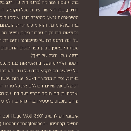
ברלין), צפון אמריקה (קרנגי הול, ניו יורק; ב
התיכון, שם הוא שר יצירות מכל תקופה. הו
סטיירארטה גראץ, פסטיבל ג'ורג' אנסקו בוקר
באך בינלאומיים), והוא מופיע תחת הובלתם 
ניקולאוס הרנונקור, טרבור פינוק ופיליפ הר
של וינה, התזמורת של פרייבורגר ותזמורת הגו
משתתף באופן קבוע בפרויקטים החשובים בי
בסנט גאלן, "הכל של באך").
הטנור הלירי מועסק בתיאטראות כמו מינכ
של לייפציג, הפולקסאופרה של וינה והאופרה
בארוק, יצירות מהמאה 
רסיטלים של שירים הכוללים את כל טווח הרפ
וצרפתיות, הם מוקד מרכזי בעבודתו של ה
גרהם ג'ונסון, כריסטיאן בזיידנהאוט, הלמוט
מתי