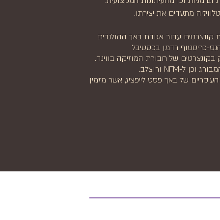
 וגרמניות וכן מהעיתונות המקצועית.
לוויזיה מתעדים את יצירתו.
תף בסדרת קונצרטים עבור אגודת באך ההולנדית
 הנס-כריסטוף רדמן בפסטיבל
ק בקונצרטים של חבורת המוזיקה בווינה.
 ל-NFM ורוצלב.
העיקריים של באך פסט לייפציג, אשר מזמין