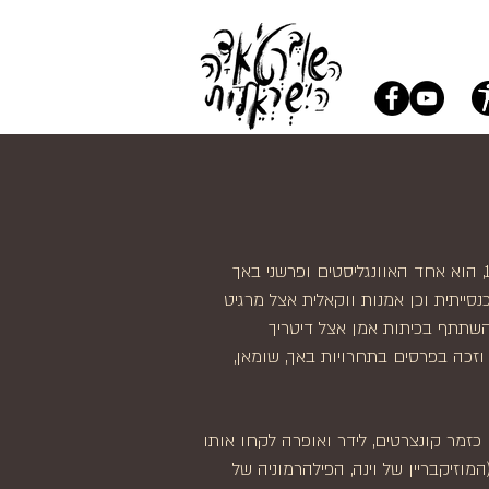
דניאל יוהנסן זמר הטנור האוסטרי, יליד 1978, הוא אחד האוונגליסטים ופרשני באך
סייתית וכן אמנות ווקאלית אצל מרגיט
 השתתף בכיתות אמן אצל דיטריך
, וזכה בפרסים בתחרויות באך, שומאן,
רה שלו ב-1998, הופעותיו כזמר קונצרטים, לידר ואופרה לקחו אותו
מוזיקבריין של וינה, הפילהרמוניה של