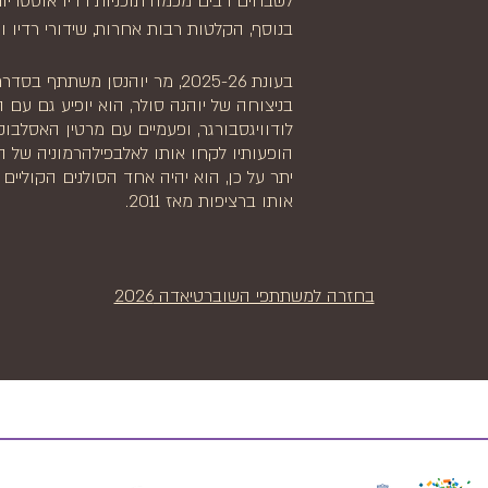
לשבחים רבים מכמה תוכניות רדיו אוסטריות
בנוסף, הקלטות רבות אחרות, שידורי רדיו וט
בעונת 2025-26, מר יוהנסן משת
בניצוחה של יוהנה סולר, הוא יופיע גם עם
לודוויגסבורגר, ופעמיים עם מרטין האסלבו
הופעותיו לקחו אותו לאלבפילהרמוניה של המבורג וכן
יתר על כן, הוא יהיה אחד הסולנים הקוליים 
אותו ברציפות מאז 2011.
בחזרה למשתתפי השוברטיאדה 2026