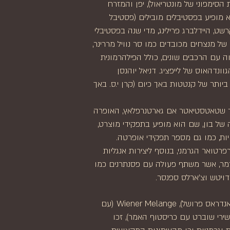
ית הסימפוני של מונטריאול), יפן והמזרח
א מופיע בפסטיבלים מובילים (פסטיבל
שט, היידלברג פרילינג, מדי שנה בפסטיבלי
של מנצחים מכובדים כמו סר נוויל מררינר,
ווה עם הרכבים שונים, כולל הפילהרמונית
ונדהאוס של לייפציג. דניאל יוהנסן
ותר של קנטטות באך כיום (קרן י.ס. באך
נר שטאטסטיאטר אם גארטנרפלאץ, האופרה
 של בון, שם הוא מופיע בתפקידי מוצרט,
ה-20 ויצירות עכשוויות, כמו גם מספר תפקידי אופרטה.
רטואר הגרמני, בנוסף ליצירות אנגליות
זמר, אשר משתף פעולה עם פסנתרנים כמו
 דויטש וצ'ארלס ספנסר.
אלבומי הסולו שלו, 360° Hugo Wolf (עם אנדראס פרושל), Wiener Melange (עם
אס קרמפה) ו-Lieder ohnegleichen (שירי שוברט עם כריסטוף האמר), זכו